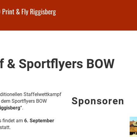
 Print & Fly Riggisberg
f & Sportflyers BOW
ditionellen Staffelwettkampf
Sponsoren
t dem Sportflyers BOW
Riggisberg
“.
s findet am
6. September
statt.